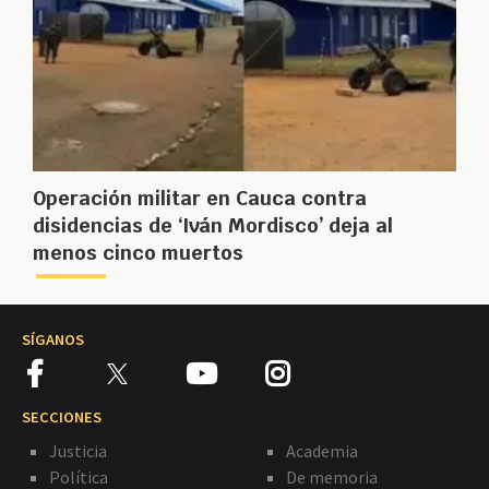
Operación militar en Cauca contra
disidencias de ‘Iván Mordisco’ deja al
menos cinco muertos
SÍGANOS
SECCIONES
Justicia
Academia
Política
De memoria