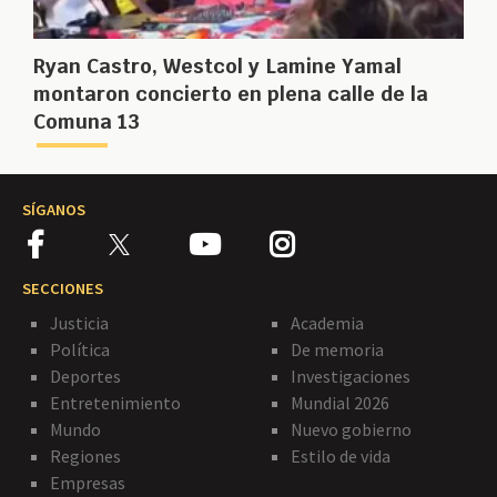
Ryan Castro, Westcol y Lamine Yamal
montaron concierto en plena calle de la
Comuna 13
SÍGANOS
SECCIONES
Justicia
Academia
Política
De memoria
Deportes
Investigaciones
Entretenimiento
Mundial 2026
Mundo
Nuevo gobierno
Regiones
Estilo de vida
Empresas