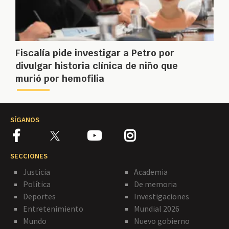
Fiscalía pide investigar a Petro por
divulgar historia clínica de niño que
murió por hemofilia
SÍGANOS
SECCIONES
Justicia
Academia
Política
De memoria
Deportes
Investigaciones
Entretenimiento
Mundial 2026
Mundo
Nuevo gobierno