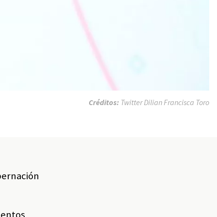
Créditos:
Twitter Dilian Francisca Toro
obernación
mentos