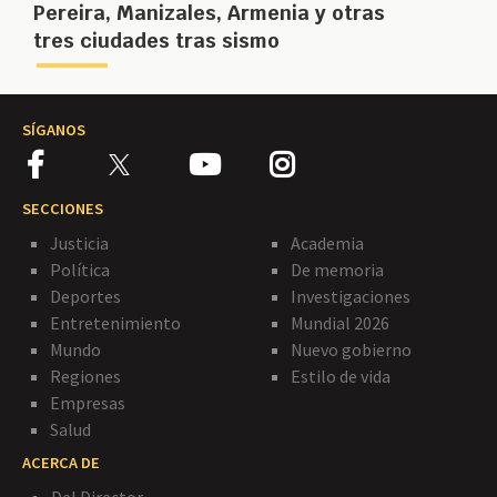
Pereira, Manizales, Armenia y otras
tres ciudades tras sismo
SÍGANOS
SECCIONES
Justicia
Academia
Política
De memoria
Deportes
Investigaciones
Entretenimiento
Mundial 2026
Mundo
Nuevo gobierno
Regiones
Estilo de vida
Empresas
Salud
ACERCA DE
Del Director