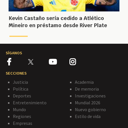
Kevin Castaño sería cedido a Atlético
Mineiro en préstamo desde River Plate
SÍGANOS
SECCIONES
Justicia
Academia
Política
De memoria
Deportes
Investigaciones
Entretenimiento
Mundial 2026
Mundo
Nuevo gobierno
Regiones
Estilo de vida
Empresas