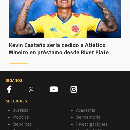
Kevin Castaño sería cedido a Atlético
Mineiro en préstamo desde River Plate
SÍGANOS
SECCIONES
Justicia
Academia
Política
De memoria
Deportes
Investigaciones