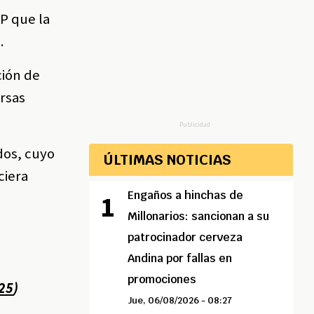
P que la
.
ción de
ersas
Publicidad
dos, cuyo
ÚLTIMAS NOTICIAS
ciera
Engaños a hinchas de
Millonarios: sancionan a su
patrocinador cerveza
Andina por fallas en
promociones
025
)
Jue, 06/08/2026 - 08:27