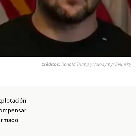
Créditos:
Donald Trump y Volodymyr Zelinsky
xplotación
 compensar
 armado