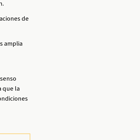
n.
caciones de
s amplia
nsenso
a que la
ondiciones