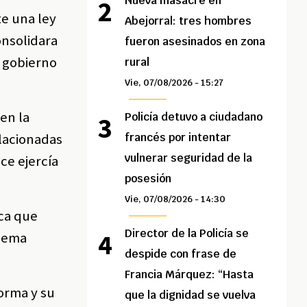
Nueva masacre en
te una ley
Abejorral: tres hombres
onsolidara
fueron asesinados en zona
l gobierno
rural
Vie, 07/08/2026 - 15:27
en la
Policía detuvo a ciudadano
lacionadas
francés por intentar
vulnerar seguridad de la
ce ejercía
posesión
Vie, 07/08/2026 - 14:30
ica que
Director de la Policía se
quema
despide con frase de
Francia Márquez: “Hasta
orma y su
que la dignidad se vuelva