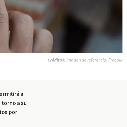
Créditos:
Imagen de referencia: Freepik
ermitirá a
 torno a su
tos por