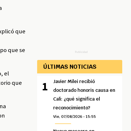
a
xplicó que
mpo que se
Publicidad
ÚLTIMAS NOTICIAS
, el
Javier Milei recibió
torio que
doctorado honoris causa en
Cali: ¿qué significa el
una
reconocimiento?
on
Vie, 07/08/2026 - 15:55