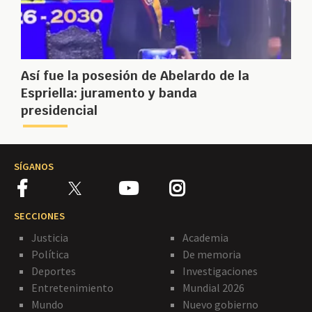
Así fue la posesión de Abelardo de la
Espriella: juramento y banda
presidencial
SÍGANOS
SECCIONES
Justicia
Academia
Política
De memoria
Deportes
Investigaciones
Entretenimiento
Mundial 2026
Mundo
Nuevo gobierno