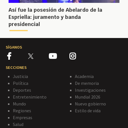
Así fue la posesión de Abelardo de la
Espriella: juramento y banda
presidencial
SÍGANOS
SECCIONES
Justicia
Academia
Política
De memoria
Deportes
Investigaciones
Entretenimiento
Mundial 2026
Mundo
Nuevo gobierno
Regiones
Estilo de vida
Empresas
Salud