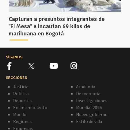
Capturan a presuntos integrantes de
"El Mesa" e incautan 69 kilos de
marihuana en Bogotá
SÍGANOS
SECCIONES
Justicia
Academia
Política
De memoria
Deportes
Investigaciones
Entretenimiento
Mundial 2026
Mundo
Nuevo gobierno
Regiones
Estilo de vida
Empresas