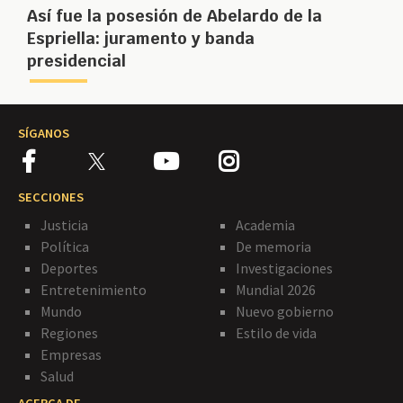
Así fue la posesión de Abelardo de la
Espriella: juramento y banda
presidencial
SÍGANOS
SECCIONES
Justicia
Academia
Política
De memoria
Deportes
Investigaciones
Entretenimiento
Mundial 2026
Mundo
Nuevo gobierno
Regiones
Estilo de vida
Empresas
Salud