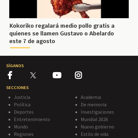
Kokoriko regalará medio pollo gratis a
quienes se llamen Gustavo o Abelardo
este 7 de agosto
SÍGANOS
SECCIONES
Justicia
Academia
Política
De memoria
Deportes
Investigaciones
Entretenimiento
Mundial 2026
Mundo
Nuevo gobierno
Regiones
Estilo de vida