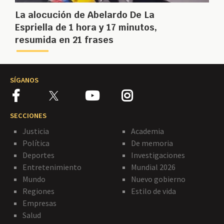
La alocución de Abelardo De La
Espriella de 1 hora y 17 minutos,
resumida en 21 frases
SÍGANOS
SECCIONES
Justicia
Academia
Política
De memoria
Deportes
Investigaciones
Entretenimiento
Mundial 2026
Mundo
Nuevo gobierno
Regiones
Estilo de vida
Empresas
Salud