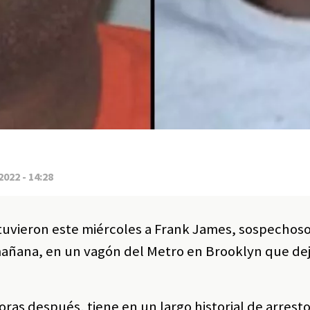
2022 - 14:28
tuvieron este miércoles a Frank James, sospechoso
 mañana, en un vagón del Metro en Brooklyn que dej
ras después, tiene en un largo historial de arresto