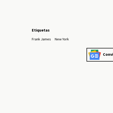
Etiquetas
Frank James
New York
Convi