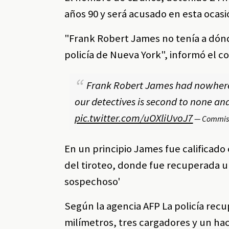
años 90 y será acusado en esta ocasi
"Frank Robert James no tenía a dónde
policía de Nueva York", informó el c
Frank Robert James had nowhere 
our detectives is second to none and
pic.twitter.com/uOXliUvoJ7
— Commiss
En un principio James fue calificado
del tiroteo, donde fue recuperada un
sospechoso'
Según la agencia AFP La policía recu
milímetros, tres cargadores y un ha