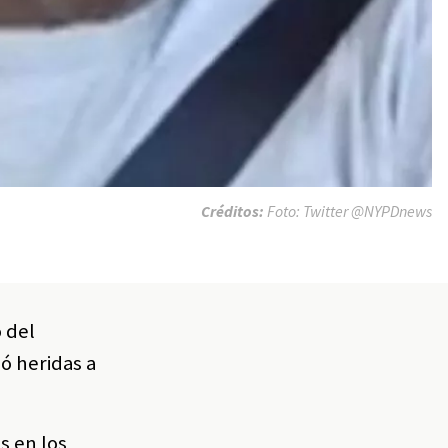
Créditos:
Foto: Twitter @NYPDnews
 del
ó heridas a
s en los