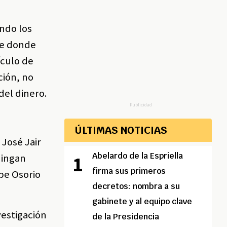
ando los
 de donde
ículo de
ción, no
del dinero.
Publicidad
ÚLTIMAS NOTICIAS
 José Jair
Abelardo de la Espriella
Mingan
firma sus primeros
pe Osorio
decretos: nombra a su
gabinete y al equipo clave
vestigación
de la Presidencia