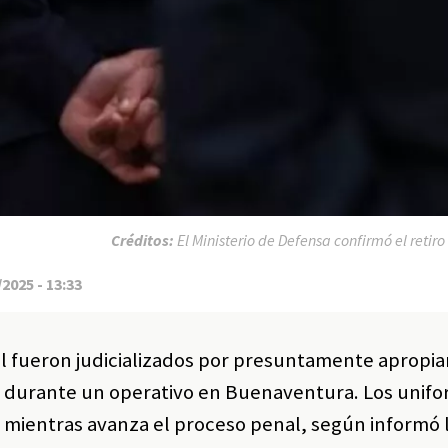
Créditos:
El Ministerio de Defensa confirmó el retir
2025 - 13:33
al fueron judicializados por presuntamente apropi
s durante un operativo en Buenaventura. Los unif
 mientras avanza el proceso penal, según informó l