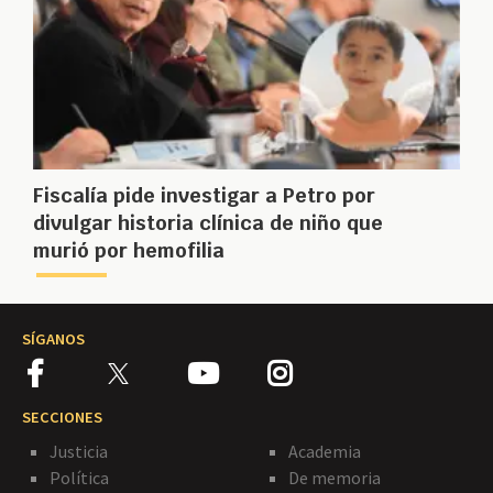
Fiscalía pide investigar a Petro por
divulgar historia clínica de niño que
murió por hemofilia
SÍGANOS
SECCIONES
Justicia
Academia
Política
De memoria