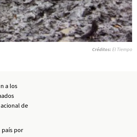
Créditos:
El Tiempo
n a los
rmados
nacional de
 país por