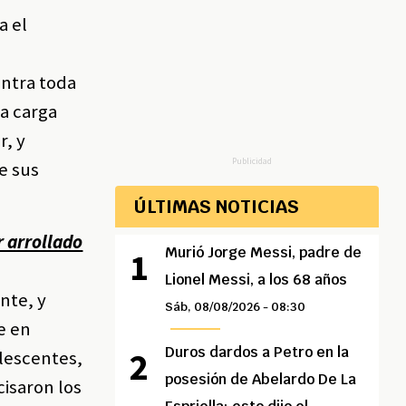
a el
ontra toda
na carga
r, y
Publicidad
de sus
ÚLTIMAS NOTICIAS
r arrollado
Murió Jorge Messi, padre de
Lionel Messi, a los 68 años
ente, y
Sáb, 08/08/2026 - 08:30
e en
Duros dardos a Petro en la
olescentes,
posesión de Abelardo De La
cisaron los