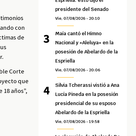
Espriella: esto dijo el
presidente del Senado
stimonios
Vie, 07/08/2026 - 20:10
scando con
Maía cantó el Himno
íctimas de
Nacional y «Aleluya» en la
sus
posesión de Abelardo de la
r.
Espriella
able Corte
Vie, 07/08/2026 - 20:06
royecto que
Silvia Tcherassi vistió a Ana
 18 años”,
Lucía Pineda en la posesión
presidencial de su esposo
Abelardo de la Espriella
Vie, 07/08/2026 - 19:58