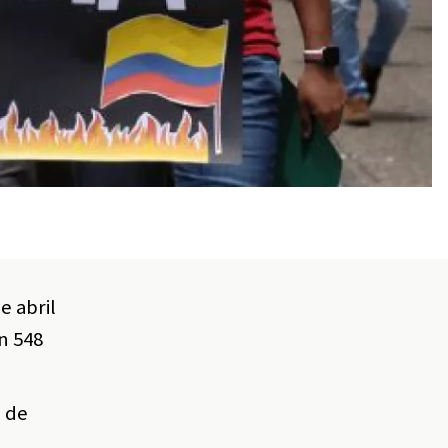
e abril
n 548
 de