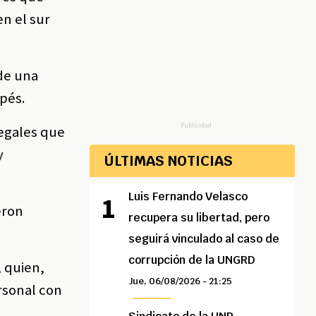
en el sur
 de una
upés.
Publicidad
legales que
y
ÚLTIMAS NOTICIAS
Luis Fernando Velasco
eron
recupera su libertad, pero
seguirá vinculado al caso de
corrupción de la UNGRD
, quien,
Jue, 06/08/2026 - 21:25
rsonal con