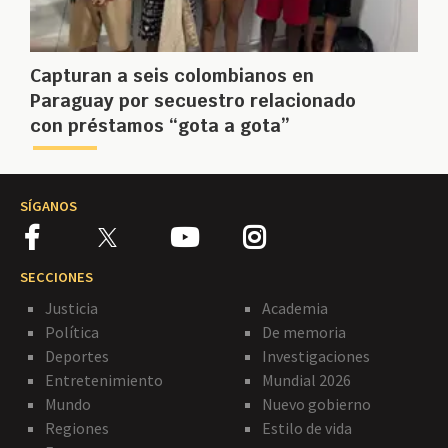
Capturan a seis colombianos en
Paraguay por secuestro relacionado
con préstamos “gota a gota”
SÍGANOS
SECCIONES
Justicia
Academia
Política
De memoria
Deportes
Investigaciones
Entretenimiento
Mundial 2026
Mundo
Nuevo gobierno
Regiones
Estilo de vida