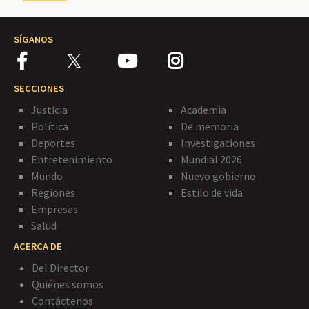
SÍGANOS
SECCIONES
Justicia
Academia
Política
De memoria
Deportes
Investigaciones
Entretenimiento
Mundial 2026
Mundo
Nuevo gobierno
Regiones
Estilo de vida
Empresas
Salud
ACERCA DE
Del Director
Quiénes somos
Contáctenos