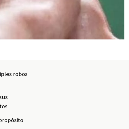
iples robos
 sus
tos.
 propósito