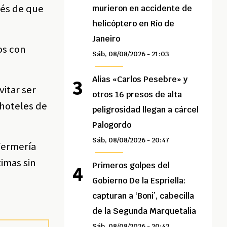
ués de que
murieron en accidente de
helicóptero en Río de
Janeiro
os con
Sáb, 08/08/2026 - 21:03
Alias «Carlos Pesebre» y
vitar ser
otros 16 presos de alta
 hoteles de
peligrosidad llegan a cárcel
Palogordo
Sáb, 08/08/2026 - 20:47
nfermería
timas sin
Primeros golpes del
Gobierno De la Espriella:
capturan a ‘Boni’, cabecilla
de la Segunda Marquetalia
Sáb, 08/08/2026 - 20:42