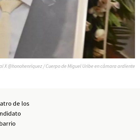
al X @honohenriquez / Cuerpo de Miguel Uribe en cámara ardiente
atro de los
andidato
barrio