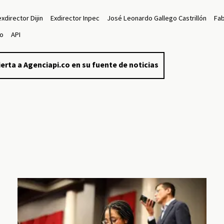
exdirector Dijin
Exdirector Inpec
José Leonardo Gallego Castrillón
Fab
vo
API
erta a Agenciapi.co en su fuente de noticias