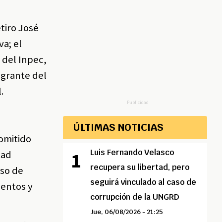
etiro José
va; el
 del Inpec,
tegrante del
.
Publicidad
ÚLTIMAS NOTICIAS
 omitido
Luis Fernando Velasco
tad
recupera su libertad, pero
eso de
seguirá vinculado al caso de
ientos y
corrupción de la UNGRD
Jue, 06/08/2026 - 21:25