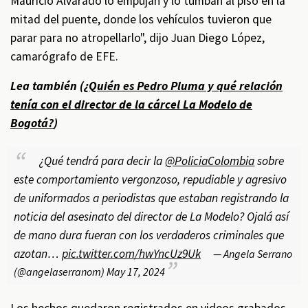
Mauricio Alvarado lo empujan y lo tumban al piso en la
mitad del puente, donde los vehículos tuvieron que
parar para no atropellarlo", dijo Juan Diego López,
camarógrafo de EFE.
Lea también (
¿Quién es Pedro Pluma y qué relación
tenía con el director de la cárcel La Modelo de
Bogotá?
)
¿Qué tendrá para decir la
@PoliciaColombia
sobre
este comportamiento vergonzoso, repudiable y agresivo
de uniformados a periodistas que estaban registrando la
noticia del asesinato del director de La Modelo? Ojalá así
de mano dura fueran con los verdaderos criminales que
azotan…
pic.twitter.com/hwYncUz9Uk
— Angela Serrano
(@angelaserranom)
May 17, 2024