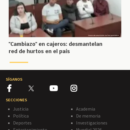
"Cambiazo" en cajeros: desmantelan
red de hurtos en el país
SÍGANOS
SECCIONES
Justicia
Academia
Política
De memoria
Deportes
Investigaciones
Entretenimiento
Mundial 2026