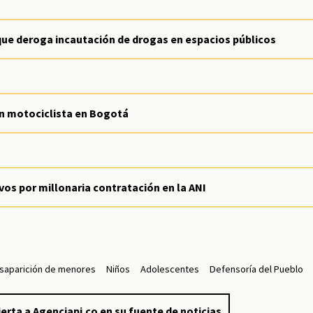
que deroga incautación de drogas en espacios públicos
on motociclista en Bogotá
vos por millonaria contratación en la ANI
saparición de menores
Niños
Adolescentes
Defensoría del Pueblo
erta a Agenciapi.co en su fuente de noticias