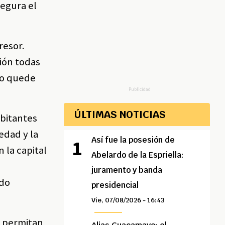
segura el
resor.
ión todas
 no quede
Publicidad
ÚLTIMAS NOTICIAS
abitantes
iedad y la
Así fue la posesión de
 la capital
Abelardo de la Espriella:
a
juramento y banda
odo
presidencial
Vie, 07/08/2026 - 16:43
e permitan