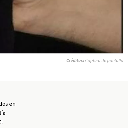
Créditos:
Captura de pantalla
dos en
lía
El