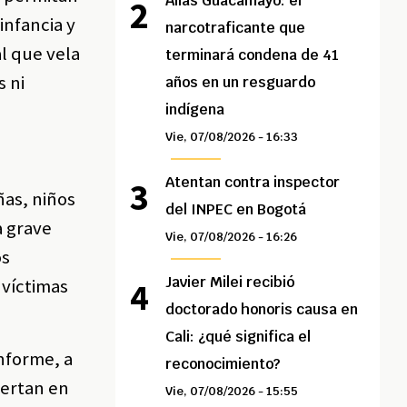
Alias Guacamayo: el
infancia y
narcotraficante que
al que vela
terminará condena de 41
s ni
años en un resguardo
indígena
Vie, 07/08/2026 - 16:33
Atentan contra inspector
ñas, niños
del INPEC en Bogotá
a grave
Vie, 07/08/2026 - 16:26
os
Javier Milei recibió
 víctimas
doctorado honoris causa en
Cali: ¿qué significa el
informe, a
reconocimiento?
iertan en
Vie, 07/08/2026 - 15:55