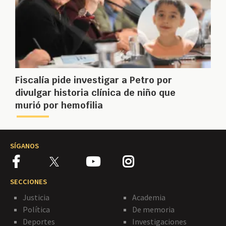
Fiscalía pide investigar a Petro por
divulgar historia clínica de niño que
murió por hemofilia
SÍGANOS
SECCIONES
Justicia
Academia
Política
De memoria
Deportes
Investigaciones