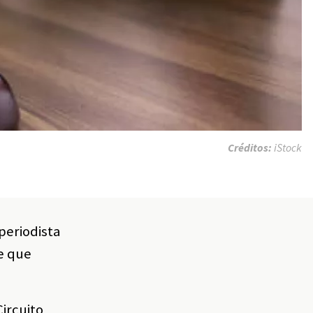
Créditos:
iStock
periodista
se que
Circuito