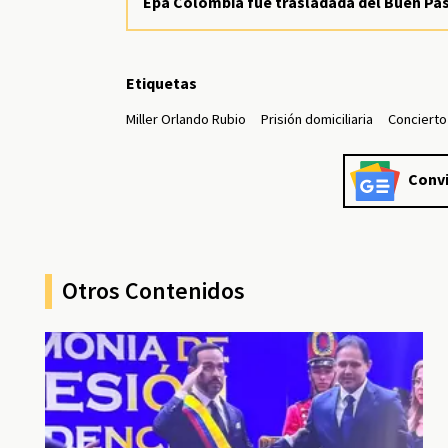
Epa Colombia fue trasladada del Buen Past
Etiquetas
Miller Orlando Rubio
Prisión domiciliaria
Concierto
Convi
Otros Contenidos