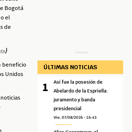
de Bogotá
o el
es de
)
sto
Publicidad
 beneficio
ÚLTIMAS NOTICIAS
dos Unidos
Así fue la posesión de
Abelardo de la Espriella:
 noticias
juramento y banda
e
presidencial
Vie, 07/08/2026 - 16:43
n