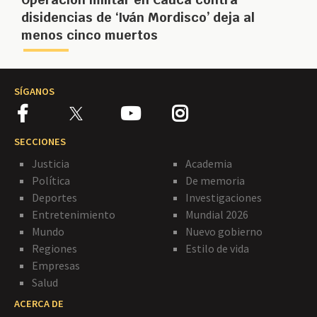
disidencias de ‘Iván Mordisco’ deja al
menos cinco muertos
SÍGANOS
SECCIONES
Justicia
Academia
Política
De memoria
Deportes
Investigaciones
Entretenimiento
Mundial 2026
Mundo
Nuevo gobierno
Regiones
Estilo de vida
Empresas
Salud
ACERCA DE