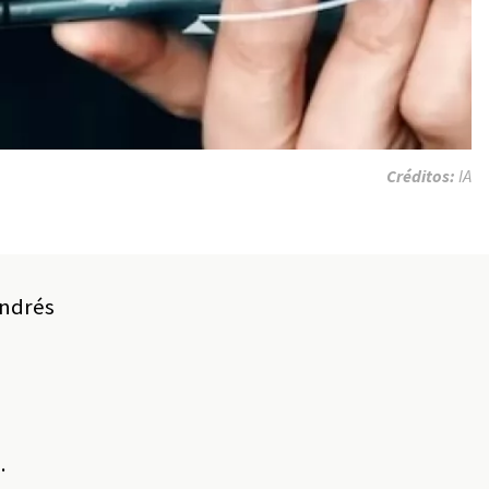
Créditos:
IA
Andrés
.