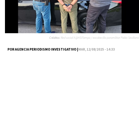
Créditos:
Red social X @HSITampa / excabecilla paramilitar Pablo Sevillano
POR AGENCIA PERIODISMO INVESTIGATIVO |
MAR, 12/08/2025 - 14:33