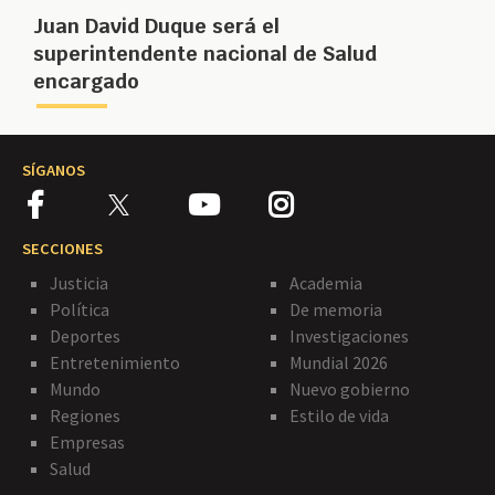
Juan David Duque será el
superintendente nacional de Salud
encargado
SÍGANOS
SECCIONES
Justicia
Academia
Política
De memoria
Deportes
Investigaciones
Entretenimiento
Mundial 2026
Mundo
Nuevo gobierno
Regiones
Estilo de vida
Empresas
Salud