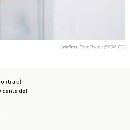
Créditos:
Foto: Twitter @PGN_COL
contra el
Vicente del
e