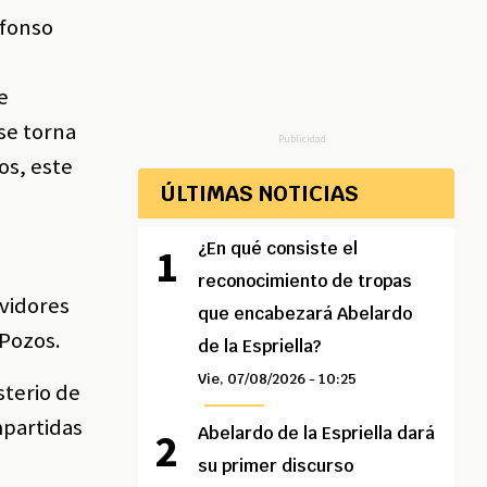
lfonso
e
 se torna
Publicidad
os, este
ÚLTIMAS NOTICIAS
¿En qué consiste el
reconocimiento de tropas
rvidores
que encabezará Abelardo
 Pozos.
de la Espriella?
Vie, 07/08/2026 - 10:25
sterio de
mpartidas
Abelardo de la Espriella dará
su primer discurso