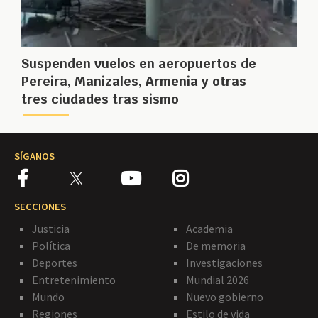
Suspenden vuelos en aeropuertos de
Pereira, Manizales, Armenia y otras
tres ciudades tras sismo
SÍGANOS
SECCIONES
Justicia
Academia
Política
De memoria
Deportes
Investigaciones
Entretenimiento
Mundial 2026
Mundo
Nuevo gobierno
Regiones
Estilo de vida