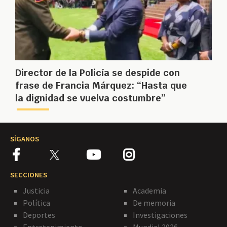
Director de la Policía se despide con
frase de Francia Márquez: “Hasta que
la dignidad se vuelva costumbre”
SÍGANOS
SECCIONES
Justicia
Academia
Política
De memoria
Deportes
Investigaciones
Entretenimiento
Mundial 2026