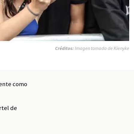
Créditos:
Imagen tomada de Kienyke
mente como
rtel de
s