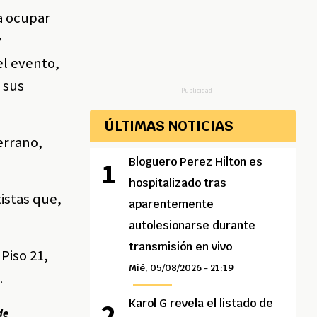
a ocupar
y
el evento,
 sus
Publicidad
ÚLTIMAS NOTICIAS
errano,
Bloguero Perez Hilton es
hospitalizado tras
tistas que,
aparentemente
autolesionarse durante
transmisión en vivo
Piso 21,
Mié, 05/08/2026 - 21:19
.
Karol G revela el listado de
de