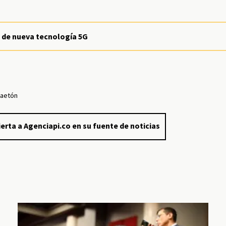
 de nueva tecnología 5G
aetón
erta a Agenciapi.co en su fuente de noticias