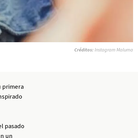
Créditos:
Instagram Maluma
u primera
inspirado
 el pasado
on un