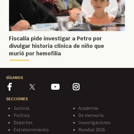
Fiscalía pide investigar a Petro por
divulgar historia clínica de niño que
murió por hemofilia
SÍGANOS
SECCIONES
Justicia
Academia
Política
De memoria
Deportes
Investigaciones
Entretenimiento
Mundial 2026