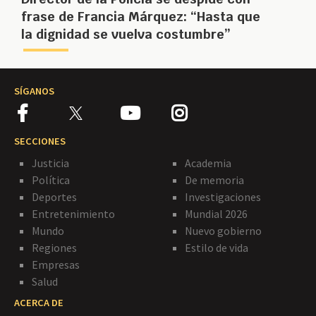
frase de Francia Márquez: “Hasta que
la dignidad se vuelva costumbre”
SÍGANOS
SECCIONES
Justicia
Academia
Política
De memoria
Deportes
Investigaciones
Entretenimiento
Mundial 2026
Mundo
Nuevo gobierno
Regiones
Estilo de vida
Empresas
Salud
ACERCA DE