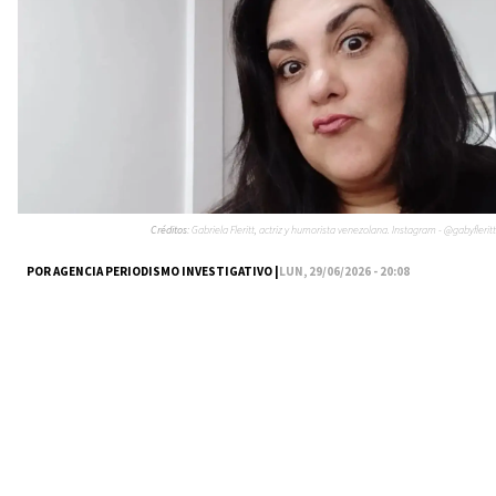
Créditos:
Gabriela Fleritt, actriz y humorista venezolana. Instagram - @gabyfleritt
POR AGENCIA PERIODISMO INVESTIGATIVO |
LUN, 29/06/2026 - 20:08