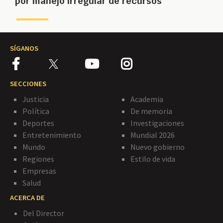
por manejo irregular de recursos
SÍGANOS
SECCIONES
Justicia
Academia
Política
De memoria
Deportes
Investigaciones
Entretenimiento
Mundial 2026
Mundo
Nuevo gobierno
Regiones
Estilo de vida
Empresas
Salud
ACERCA DE
Del Director