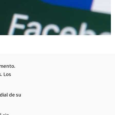
omento.
. Los
dial de su