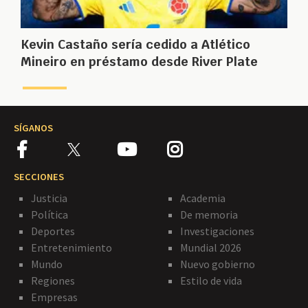
Kevin Castaño sería cedido a Atlético
Mineiro en préstamo desde River Plate
SÍGANOS
SECCIONES
Justicia
Academia
Política
De memoria
Deportes
Investigaciones
Entretenimiento
Mundial 2026
Mundo
Nuevo gobierno
Regiones
Estilo de vida
Empresas