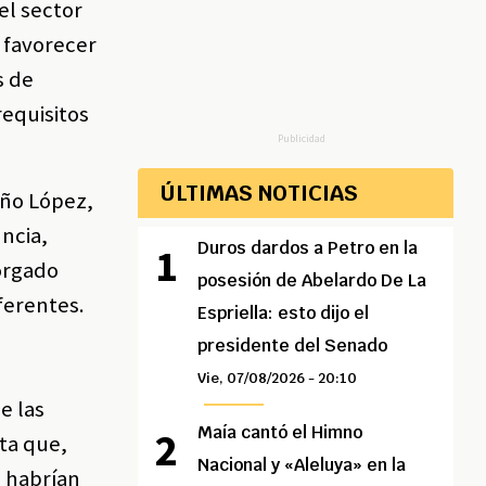
el sector
 favorecer
s de
requisitos
Publicidad
ÚLTIMAS NOTICIAS
viño López,
ncia,
Duros dardos a Petro en la
torgado
posesión de Abelardo De La
oferentes.
Espriella: esto dijo el
presidente del Senado
Vie, 07/08/2026 - 20:10
e las
Maía cantó el Himno
ata que,
Nacional y «Aleluya» en la
s habrían