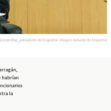
icardo Roa, presidente de Ecopetrol. Imagen tomada de Ecopetrol
Barragán,
e habrían
uncionarios
ntra la