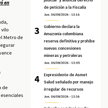
judicial” y anuncia derecho
vó en
de petición a la Fiscalía
Jue, 06/08/2026 - 13:16
nda,
Gobierno declara la
 vilo
Amazonía colombiana
del Metro de
reserva definitiva y prohíbe
segurar
nuevas concesiones
avance
mineras y petroleras
Jue, 06/08/2026 - 13:05
n
Expresidente de Asmet
Salud señalado por manejo
n de
irregular de recursos
s esenciales
Jue, 06/08/2026 - 12:36