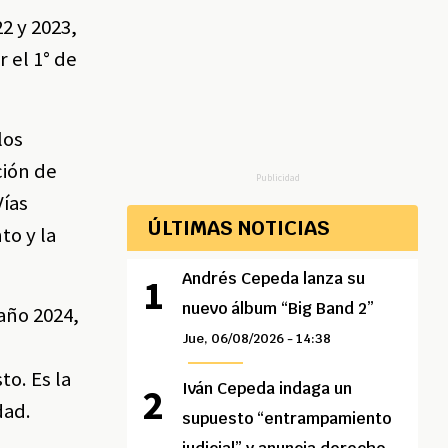
2 y 2023,
 el 1° de
los
ción de
Publicidad
Vías
ÚLTIMAS NOTICIAS
to y la
Andrés Cepeda lanza su
nuevo álbum “Big Band 2”
año 2024,
Jue, 06/08/2026 - 14:38
o. Es la
Iván Cepeda indaga un
dad.
supuesto “entrampamiento