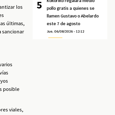
Kokoriko regalará medio
ntizar los
pollo gratis a quienes se
es
llamen Gustavo o Abelardo
tas últimas,
este 7 de agosto
a sancionar
Jue, 06/08/2026 - 12:12
varios
vías
uyos
s posible
res viales,