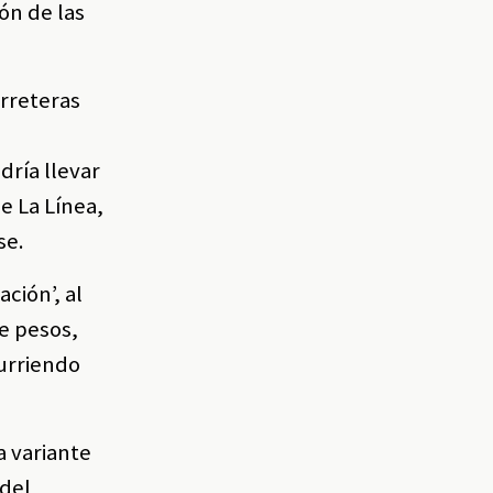
ón de las
arreteras
dría llevar
e La Línea,
se.
ción’, al
de pesos,
curriendo
a variante
 del