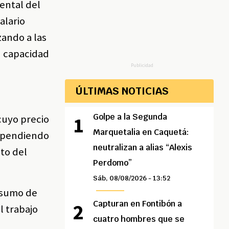
ental del
alario
zando a las
u capacidad
Publicidad
ÚLTIMAS NOTICIAS
Golpe a la Segunda
cuyo precio
Marquetalia en Caquetá:
dependiendo
neutralizan a alias “Alexis
sto del
Perdomo”
Sáb, 08/08/2026 - 13:52
onsumo de
Capturan en Fontibón a
l trabajo
cuatro hombres que se