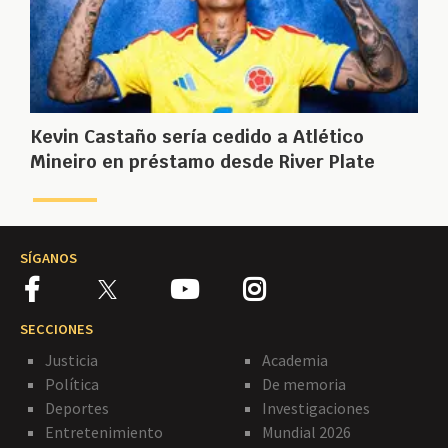
Kevin Castaño sería cedido a Atlético
Mineiro en préstamo desde River Plate
SÍGANOS
SECCIONES
Justicia
Academia
Política
De memoria
Deportes
Investigaciones
Entretenimiento
Mundial 2026