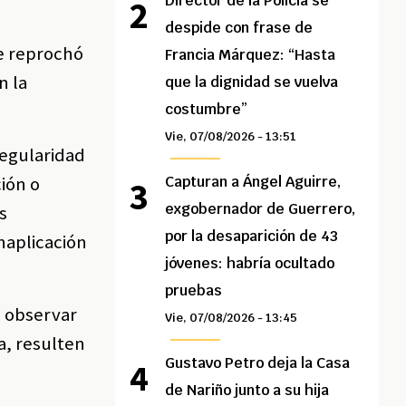
Director de la Policía se
despide con frase de
e reprochó
Francia Márquez: “Hasta
n la
que la dignidad se vuelva
costumbre”
Vie, 07/08/2026 - 13:51
regularidad
ión o
Capturan a Ángel Aguirre,
exgobernador de Guerrero,
s
por la desaparición de 43
naplicación
jóvenes: habría ocultado
pruebas
e observar
Vie, 07/08/2026 - 13:45
a, resulten
Gustavo Petro deja la Casa
de Nariño junto a su hija