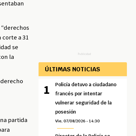
esentaban
e “derechos
 corte a 31
idad se
Publicidad
con la
ÚLTIMAS NOTICIAS
l derecho
Policía detuvo a ciudadano
francés por intentar
vulnerar seguridad de la
posesión
una partida
Vie, 07/08/2026 - 14:30
para