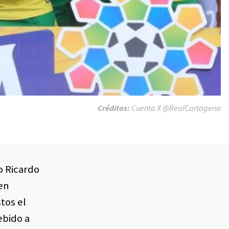
Créditos:
Cuenta X @RealCartagena
o Ricardo
en
tos el
ebido a